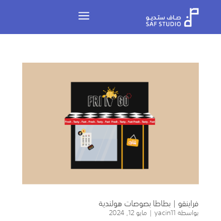
a
فراينقو | بطاطا بصوصات هولندية
بواسطة
yacin11
|
مايو 12, 2024