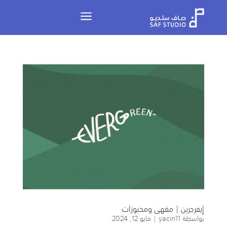
a
إيفرجرين | مقهى ومخبوزات
بواسطة
yacin11
|
مايو 12, 2024